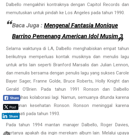
Dalbello mengakhiri kontraknya dengan Capitol Records dan
memutuskan untuk pindah ke Los Angeles pada tahun 1990.
Baca Juga :
Mengenal Fantasia Monique
Barrino Pemenang American Idol Musim 3
Selama waktunya di LA, Dalbello menghabiskan empat tahun
berikutnya memperluas kontak musiknya dan menulis lagu
untuk artis lain seperti Branford Marsalis dan Julian Lennon,
dan menulis bersama dengan penulis lagu yang sukses Carole
Bayer Sager, Franne Golde, Bruce Roberts, Holly Knight dan
Gerald O’Brien. Pada tahun 1991 Ronson dan Dalbello
membahas kolaborasi lagi. Namun, semuanya ditunda karena
Share
penurunan kesehatan Ronson. Ronson meninggal karena
Post
gagal hati pada tahun 1993.
Share
Pada tahun 1994 mantan manajer Dalbello, Roger Davies,
bertanya apakah dia ingin merekam album lain. Melalui upaya