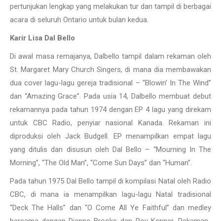
pertunjukan lengkap yang melakukan tur dan tampil di berbagai
acara di seluruh Ontario untuk bulan kedua.
Karir Lisa Dal Bello
Di awal masa remajanya, Dalbello tampil dalam rekaman oleh
St. Margaret Mary Church Singers, di mana dia membawakan
dua cover lagu-lagu gereja tradisional – “Blowin’ In The Wind”
dan “Amazing Grace”. Pada usia 14, Dalbello membuat debut
rekamannya pada tahun 1974 dengan EP 4 lagu yang direkam
untuk CBC Radio, penyiar nasional Kanada. Rekaman ini
diproduksi oleh Jack Budgell. EP menampilkan empat lagu
yang ditulis dan disusun oleh Dal Bello – “Mourning In The
Morning”, “The Old Man”, “Come Sun Days” dan “Human”.
Pada tahun 1975 Dal Bello tampil di kompilasi Natal oleh Radio
CBC, di mana ia menampilkan lagu-lagu Natal tradisional
“Deck The Halls” dan “O Come All Ye Faithful” dan medley
bersama dengan Dianne Brooks dan Roy Kenner. Rekaman-