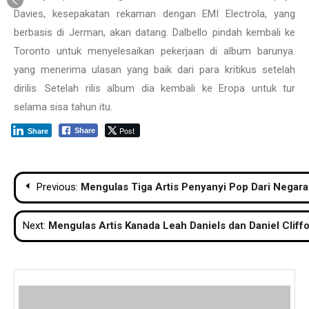
Davies, kesepakatan rekaman dengan EMI Electrola, yang
berbasis di Jerman, akan datang. Dalbello pindah kembali ke
Toronto untuk menyelesaikan pekerjaan di album barunya.
yang menerima ulasan yang baik dari para kritikus setelah
dirilis. Setelah rilis album dia kembali ke Eropa untuk tur
selama sisa tahun itu.
Post
Share
Share
Navigasi
Previous:
Mengulas Tiga Artis Penyanyi Pop Dari Negar
pos
Next:
Mengulas Artis Kanada Leah Daniels dan Daniel Cliff