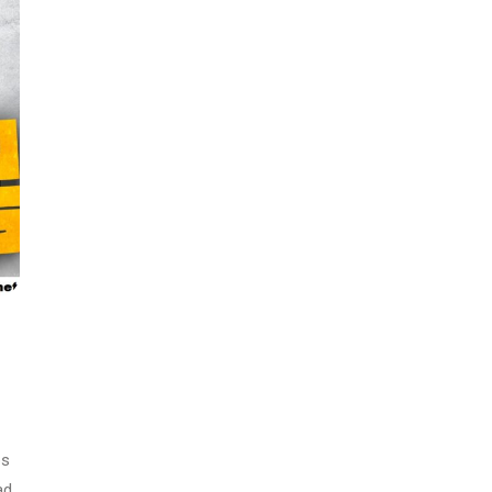
ps
ad