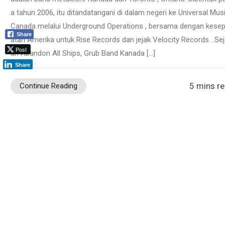
a tahun 2006, itu ditandatangani di dalam negeri ke Universal Mus
Canada melalui Underground Operations , bersama dengan kese
Share
atan Amerika untuk Rise Records dan jejak Velocity Records . Sej
Post
ah Abandon All Ships, Grub Band Kanada […]
Share
5 mins r
Continue Reading