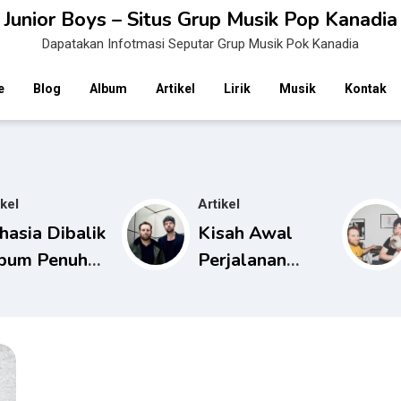
Junior Boys – Situs Grup Musik Pop Kanadia
Dapatakan Infotmasi Seputar Grup Musik Pok Kanadia
e
Blog
Album
Artikel
Lirik
Musik
Kontak
ikel
Artikel
hasia Dibalik
Kisah Awal
bum Penuh
Perjalanan
rna Dari
Karier Musik
o Junior
Junior Boys
ys
Yang Inspiratif