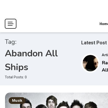
Skip
to
content
Hom
Tag:
Latest Post
Abandon All
Art
Ra
Ships
Al
Wa
Total Posts: 0
Du
Bo
Musik