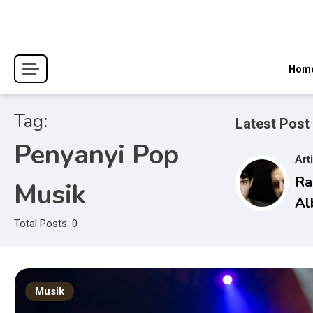
Skip
to
content
Hom
Tag:
Latest Post
Penyanyi Pop
Art
Ra
Musik
Al
Wa
Total Posts: 0
Du
Bo
Musik