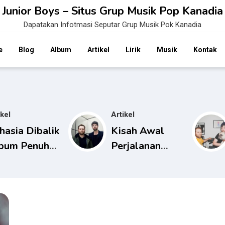
Junior Boys – Situs Grup Musik Pop Kanadia
Dapatakan Infotmasi Seputar Grup Musik Pok Kanadia
e
Blog
Album
Artikel
Lirik
Musik
Kontak
ikel
Artikel
hasia Dibalik
Kisah Awal
bum Penuh
Perjalanan
rna Dari
Karier Musik
o Junior
Junior Boys
ys
Yang Inspiratif