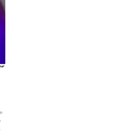
on
n
.