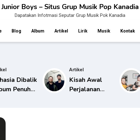
Junior Boys – Situs Grup Musik Pop Kanadia
Dapatakan Infotmasi Seputar Grup Musik Pok Kanadia
e
Blog
Album
Artikel
Lirik
Musik
Kontak
ikel
Artikel
hasia Dibalik
Kisah Awal
bum Penuh
Perjalanan
rna Dari
Karier Musik
o Junior
Junior Boys
ys
Yang Inspiratif