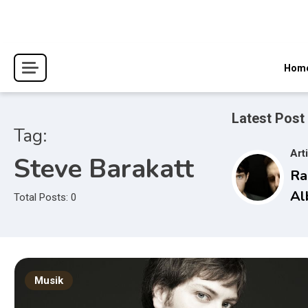
Skip
to
content
Hom
Latest Post
Tag:
Art
Steve Barakatt
Ra
Al
Total Posts: 0
Wa
Du
Bo
Musik