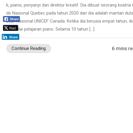
k, pianis, penyanyi dan direktur kreatif. Dia dibuat seorang ksatria 
de Nasional Quebec pada tahun 2020 dan dia adalah mantan duta
Share
esar Nasional UNICEF Canada. Ketika dia berusia empat tahun, di
Post
memulai pelajaran piano. Selama 10 tahun […]
Share
6 mins r
Continue Reading