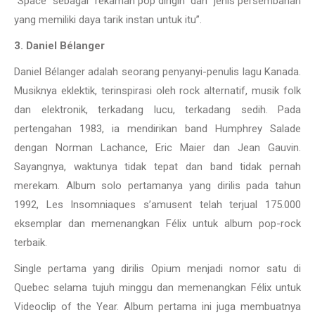
“Space” sebagai “rekaman pop dingin” dan “jenis persembahan
yang memiliki daya tarik instan untuk itu”.
3. Daniel Bélanger
Daniel Bélanger adalah seorang penyanyi-penulis lagu Kanada.
Musiknya eklektik, terinspirasi oleh rock alternatif, musik folk
dan elektronik, terkadang lucu, terkadang sedih. Pada
pertengahan 1983, ia mendirikan band Humphrey Salade
dengan Norman Lachance, Eric Maier dan Jean Gauvin.
Sayangnya, waktunya tidak tepat dan band tidak pernah
merekam. Album solo pertamanya yang dirilis pada tahun
1992, Les Insomniaques s’amusent telah terjual 175.000
eksemplar dan memenangkan Félix untuk album pop-rock
terbaik.
Single pertama yang dirilis Opium menjadi nomor satu di
Quebec selama tujuh minggu dan memenangkan Félix untuk
Videoclip of the Year. Album pertama ini juga membuatnya