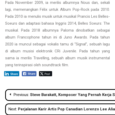
Pada November 2009, ia merilis albumnya Nous dan, sekali
lagi, memenangkan Félix untuk Album Pop-Rock pada 2010.
Pada 2010 ia menulis musik untuk musikal Prancis Les Belles-
Soeurs dan adaptasi bahasa Inggris 2014, Belles Soeurs: The
musikal. Pada 2018 albumnya Paloma dinobatkan sebagai
album Francophone tahun ini di Juno Awards. Pada tahun
2020 ia muncul sebagai vokalis tamu di “Signal”, sebuah lagu
di album musisi elektronik CRi Juvenile. Pada tahun yang
sama ia merilis Travelling, sebuah album musik instrumental
yang terinspirasi oleh soundtrack film.
Post
Share
Share
Navigasi
Previous:
Steve Barakatt, Komposer Yang Pernah Kerja 
pos
Next:
Perjalanan Karir Artis Pop Canadian Lorenzo Lee Ali