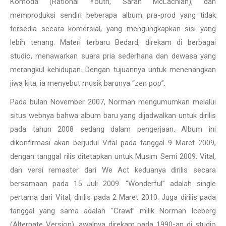
Komoda (Rational Youth, Sarah McLachlan), dan
memproduksi sendiri beberapa album pra-prod yang tidak
tersedia secara komersial, yang mengungkapkan sisi yang
lebih tenang. Materi terbaru Bedard, direkam di berbagai
studio, menawarkan suara pria sederhana dan dewasa yang
merangkul kehidupan. Dengan tujuannya untuk menenangkan
jiwa kita, ia menyebut musik barunya “zen pop”.
Pada bulan November 2007, Norman mengumumkan melalui
situs webnya bahwa album baru yang dijadwalkan untuk dirilis
pada tahun 2008 sedang dalam pengerjaan. Album ini
dikonfirmasi akan berjudul Vital pada tanggal 9 Maret 2009,
dengan tanggal rilis ditetapkan untuk Musim Semi 2009. Vital,
dan versi remaster dari We Act keduanya dirilis secara
bersamaan pada 15 Juli 2009. “Wonderful” adalah single
pertama dari Vital, dirilis pada 2 Maret 2010. Juga dirilis pada
tanggal yang sama adalah “Crawl” milik Norman Iceberg
(Alternate Version), awalnya direkam pada 1990-an di studio