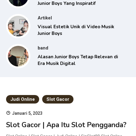
Junior Boys Yang Inspiratif
Artikel
Visual Estetik Unik di Video Musik
Junior Boys
band
Alasan Junior Boys Tetap Relevan di
Era Musik Digital
Judi Online
Slot Gacor
Januari 5, 2023
Slot Gacor | Apa Itu Slot Pengganda?