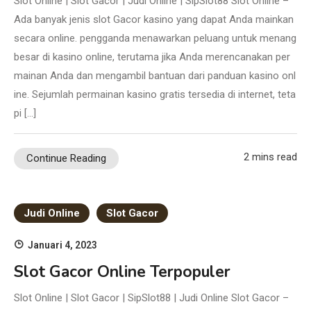
Slot Online | Slot Gacor | Judi Online | SipSlot88 Slot Online –
Ada banyak jenis slot Gacor kasino yang dapat Anda mainkan
secara online. pengganda menawarkan peluang untuk menang
besar di kasino online, terutama jika Anda merencanakan per
mainan Anda dan mengambil bantuan dari panduan kasino onl
ine. Sejumlah permainan kasino gratis tersedia di internet, teta
pi […]
2 mins read
Continue Reading
Judi Online
Slot Gacor
Januari 4, 2023
Slot Gacor Online Terpopuler
Slot Online | Slot Gacor | SipSlot88 | Judi Online Slot Gacor –