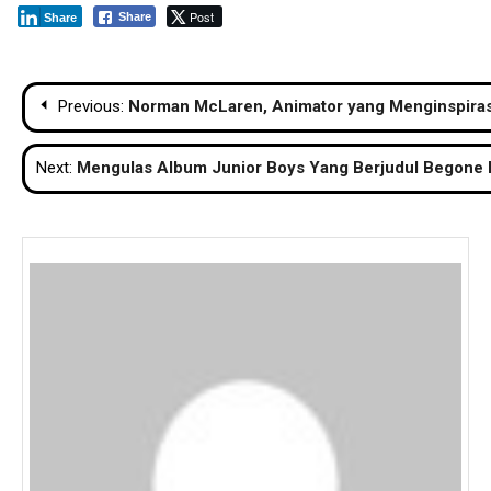
Post
Share
Share
Navigasi
Previous:
Norman McLaren, Animator yang Menginspiras
pos
Next:
Mengulas Album Junior Boys Yang Berjudul Begone 